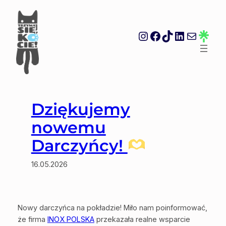
Skip
to
content
Instagram
Facebook
TikTok
LinkedIn
Mail
Link
Dziękujemy
nowemu
Darczyńcy!
16.05.2026
Nowy darczyńca na pokładzie! Miło nam poinformować,
że firma
INOX POLSKA
przekazała realne wsparcie